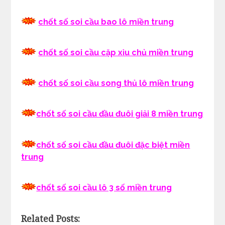
chốt số soi cầu bao lô miền trung
chốt số soi cầu cặp xỉu chủ miền trung
chốt số soi cầu song thủ lô miền trung
chốt số soi cầu đầu đuôi giải 8 miền trung
chốt số soi cầu đầu đuôi đặc biệt miền
trung
chốt số soi cầu lô 3 số miền trung
Related Posts: