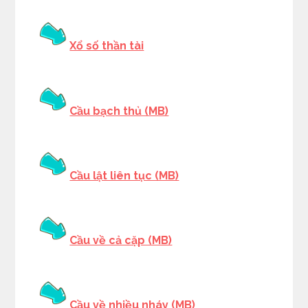
Xổ số thần tài
Cầu bạch thủ (MB)
Cầu lật liên tục (MB)
Cầu về cả cặp (MB)
Cầu về nhiều nháy (MB)