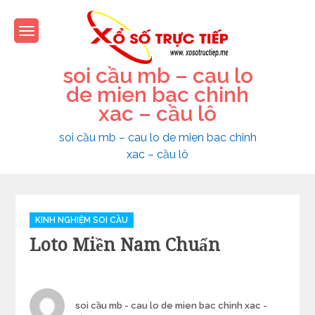
Skip
to
content
soi cầu mb – cau lo
de mien bac chinh
xac – cầu lô
soi cầu mb – cau lo de mien bac chinh
xac – cầu lô
Categories
KINH NGHIỆM SOI CẦU
Loto Miền Nam Chuẩn
Author
soi cầu mb - cau lo de mien bac chinh xac -