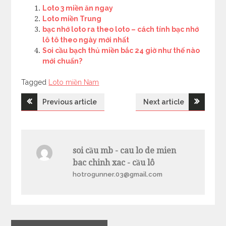
Loto 3 miền ăn ngay
Loto miền Trung
bạc nhớ loto ra theo loto – cách tính bạc nhớ
lô tô theo ngày mới nhất
Soi cầu bạch thủ miền bắc 24 giờ như thế nào
mới chuẩn?
Tagged
Tagged
Loto miền Nam
Điều
Previous article
Next article
hướng
bài
soi cầu mb - cau lo de mien
bac chinh xac - cầu lô
viết
hotrogunner.03@gmail.com