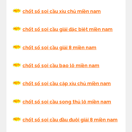
chốt số soi cầu xỉu chủ miền nam
chốt số soi cầu giải đặc biệt miền nam
chốt số soi cầu giải 8 miền nam
chốt số soi cầu bao lô miền nam
chốt số soi cầu cặp xỉu chủ miền nam
chốt số soi cầu song thủ lô miền nam
chốt số soi cầu đầu đuôi giải 8 miền nam