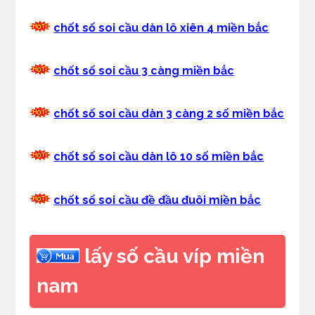
chốt số soi cầu dàn lô xiên 4 miền bắc
chốt số soi cầu 3 càng miền bắc
chốt số soi cầu dàn 3 càng 2 số miền bắc
chốt số soi cầu dàn lô 10 số miền bắc
chốt số soi cầu đề đầu đuôi miền bắc
lấy số cầu víp miền
nam