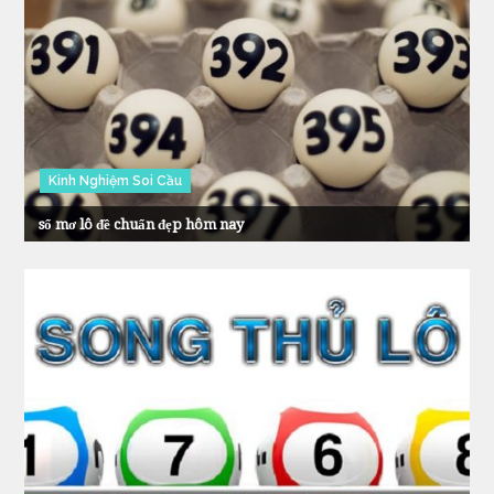
Kinh Nghiệm Soi Cầu
sổ mơ lô đề chuẩn đẹp hôm nay