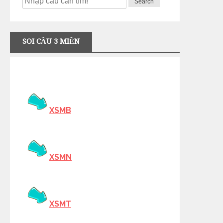
Search
SOI CẦU 3 MIỀN
XSMB
XSMN
XSMT