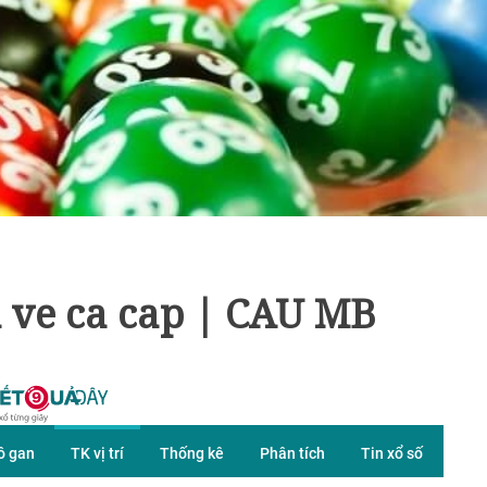
u ve ca cap | CAU MB