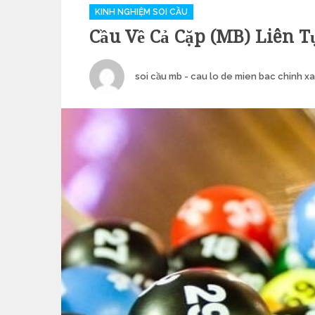
Categories
KINH NGHIỆM SOI CẦU
Cầu Về Cả Cặp (MB) Liên T
Author
soi cầu mb - cau lo de mien bac chinh xa