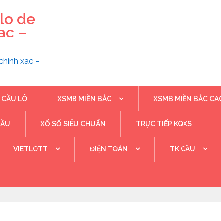
lo de
ac –
chinh xac –
– CẦU LÔ
XSMB MIỀN BẮC
XSMB MIỀN BẮC CA
CẦU
XỔ SỐ SIÊU CHUẨN
TRỰC TIẾP KQXS
VIETLOTT
ĐIỆN TOÁN
TK CẦU