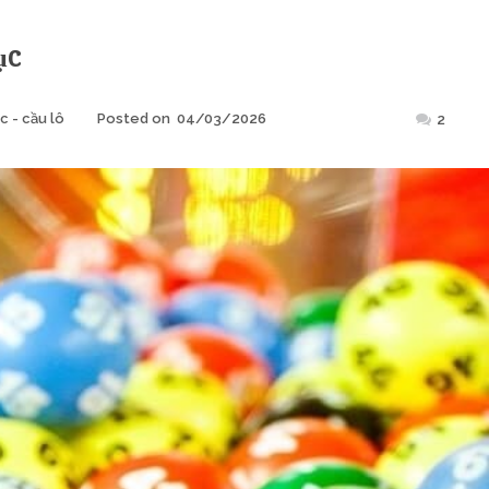
ục
Posted
c - cầu lô
Posted on
04/03/2026
2
on