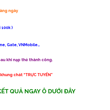
àng ngày
i 100k )
ne,
Gate, VNMobile…
sau khi nạp thẻ thành công.
khung chát “TRỰC TUYẾN”
KẾT QUẢ NGAY Ô DƯỚI ĐÂY