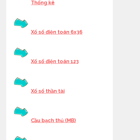
Thống kê
Xổ số điện toán 6x36
Xổ số điện toán 123
Xổ số thần tài
Cầu bạch thủ (MB)