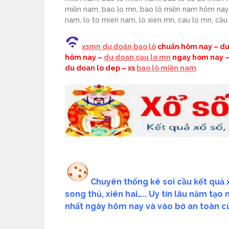
miền nam, bao lo mn, bao lô miền nam hôm nay,
nam, lo to mien nam, lo xien mn, cau lo mn, cầu
xsmn dự đoán bao lô
chuẩn hôm nay – du
hôm nay –
du doan cau lo mn
ngay hom nay – 
du doan lo dep – xs
bao lô miền nam
Chuyên thống kê soi cầu kết quả 
song thủ, xiên hai….. Uy tín lâu năm tạ
nhất ngày hôm nay và vào bờ an toàn 