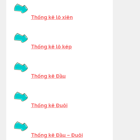
Thống kê lô xiên
Thống kê lô kép
Thống kê Đầu
Thống kê Đuôi
Thống kê Đầu – Đuôi