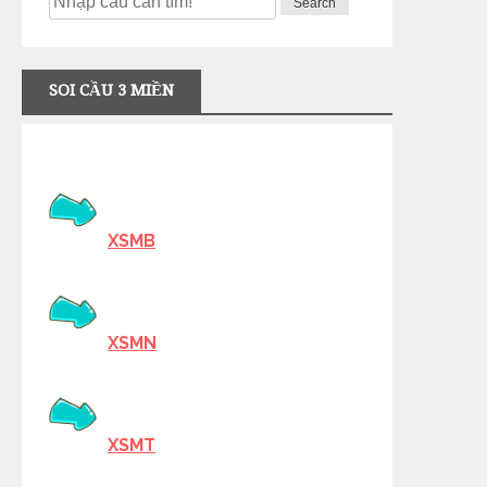
Search
SOI CẦU 3 MIỀN
XSMB
XSMN
XSMT