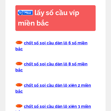
lấy số cầu víp
miền bắc
chốt số soi cầu dàn lô 6 số miền
bắc
chốt số soi cầu dàn lô 8 số miền
bắc
chốt số soi cầu dàn lô xiên 2 miền
bắc
chốt số soi cầu dàn lô xiên 3 miền