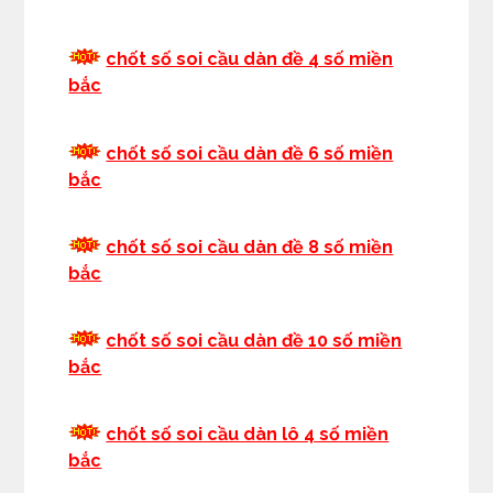
chốt số soi cầu dàn đề 4 số miền
bắc
chốt số soi cầu dàn đề 6 số miền
bắc
chốt số soi cầu dàn đề 8 số miền
bắc
chốt số soi cầu dàn đề 10 số miền
bắc
chốt số soi cầu dàn lô 4 số miền
bắc