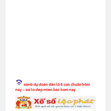
xsmb dự đoán dàn lô 6 con chuẩn hôm
nay – soi lo dep mien bac hom nay