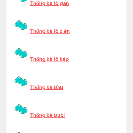
Thống kê lô gan
Thống kê lô xiên
Thống kê lô kép
Thống kê Đầu
Thống kê Đuôi