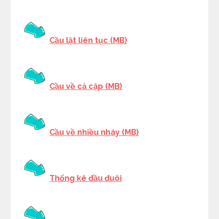
Cầu lật liên tục (MB)
Cầu về cả cặp (MB)
Cầu về nhiều nháy (MB)
Thống kê đầu đuôi