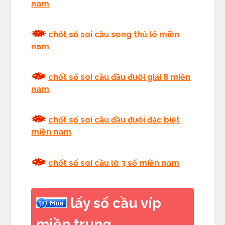
nam
chốt số soi cầu song thủ lô miền
nam
chốt số soi cầu đầu đuôi giải 8 miền
nam
chốt số soi cầu đầu đuôi đặc biệt
miền nam
chốt số soi cầu lô 3 số miền nam
lấy số cầu víp
miền trung