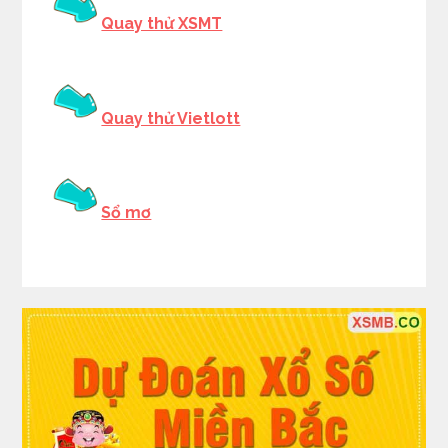
Quay thử XSMT
Quay thử Vietlott
Sổ mơ