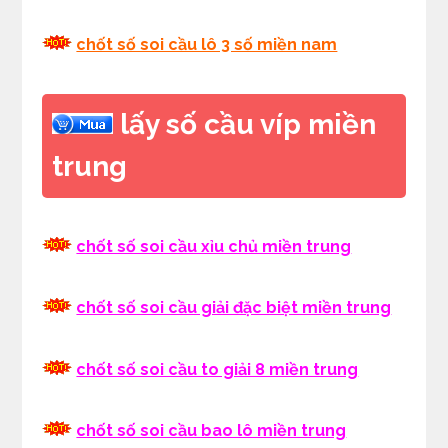
chốt số soi cầu lô 3 số miền nam
lấy số cầu víp miền
trung
chốt số soi cầu xỉu chủ miền trung
chốt số soi cầu giải đặc biệt miền trung
chốt số soi cầu to giải 8 miền trung
chốt số soi cầu bao lô miền trung