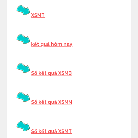
XSMT
kết quả hôm nay
Sổ kết quả XSMB
Sổ kết quả XSMN
Sổ kết quả XSMT