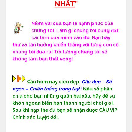
NHẤT
”
Niềm Vui của bạn là hạnh phúc của
chúng tôi. Làm gì chúng tôi cũng đặt
cái tâm của mình vào đó. Bạn hãy
thử và tận hưởng chiến thắng với từng con số
chúng tôi đưa ra! Tin tưởng chúng tôi sẽ
không làm bạn thất vọng!
Cầu hôm nay siêu đẹp.
Cầu đẹp – Số
ngon – Chiến thắng trong tay
!!
Nếu số phận
chia cho bạn những quân bài xấu, hãy để sự
khôn ngoan biến bạn thành người chơi giỏi.
Sau khi nạp thẻ đủ bạn sẽ nhận được CẦU VÍP
Chính xác tuyệt đối.