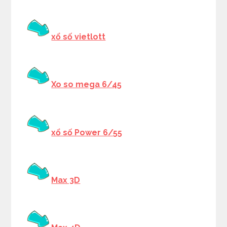
xổ số vietlott
Xo so mega 6/45
xổ số Power 6/55
Max 3D