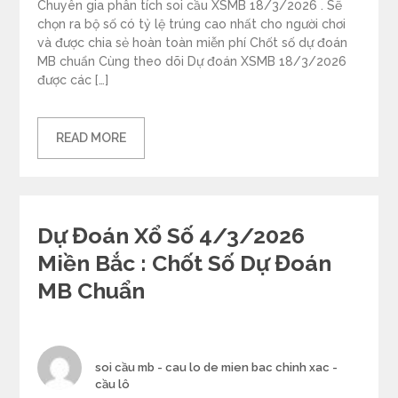
Chuyên gia phân tích soi cầu XSMB 18/3/2026 . Sẽ
chọn ra bộ số có tỷ lệ trúng cao nhất cho người chơi
và được chia sẻ hoàn toàn miễn phí Chốt số dự đoán
MB chuẩn Cùng theo dõi Dự đoán XSMB 18/3/2026
được các […]
READ MORE
Categories
Dự Đoán Xổ Số 4/3/2026
Miền Bắc : Chốt Số Dự Đoán
MB Chuẩn
Author
soi cầu mb - cau lo de mien bac chinh xac -
cầu lô