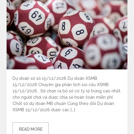
Dự đoán xổ số 15/12/2026 Dự đoán XSMB
15/12/2026 Chuyên gia phân tích soi cầu XSMB
15/12/2026 . Sẽ chọn ra bộ số có tỷ lệ trúng cao nhất
cho người chơi và được chia sẻ hoàn toàn miễn phí
Chốt số dự đoán MB chuẩn Cùng theo dõi Dự đoán
XSMB 15/12/2026 được các […]
READ MORE