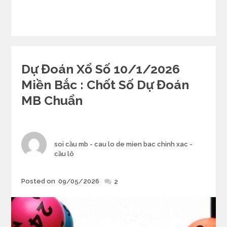
Categories
Dự Đoán Xổ Số 10/1/2026
Miền Bắc : Chốt Số Dự Đoán
MB Chuẩn
Author
soi cầu mb - cau lo de mien bac chinh xac -
cầu lô
Posted
Posted on
09/05/2026
2
on