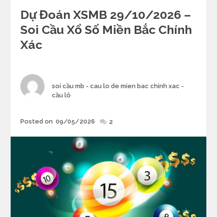
Categories
Dự Đoán XSMB 29/10/2026 –
Soi Cầu Xổ Số Miền Bắc Chính
Xác
Author
soi cầu mb - cau lo de mien bac chinh xac -
cầu lô
Posted
Posted on
09/05/2026
2
on