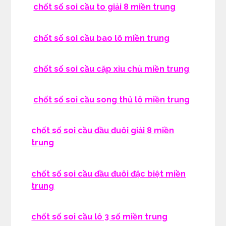
chốt số soi cầu to giải 8 miền trung
chốt số soi cầu bao lô miền trung
chốt số soi cầu cặp xỉu chủ miền trung
chốt số soi cầu song thủ lô miền trung
chốt số soi cầu đầu đuôi giải 8 miền
trung
chốt số soi cầu đầu đuôi đặc biệt miền
trung
chốt số soi cầu lô 3 số miền trung