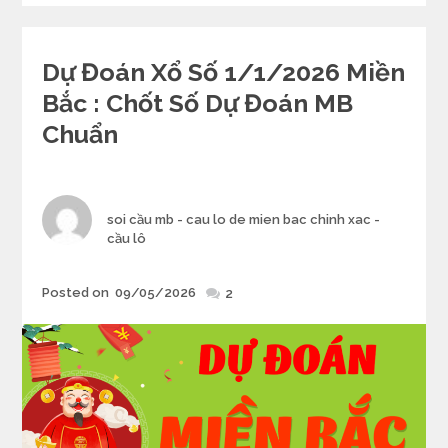
Categories
Dự Đoán Xổ Số 1/1/2026 Miền
Bắc : Chốt Số Dự Đoán MB
Chuẩn
Author
soi cầu mb - cau lo de mien bac chinh xac -
cầu lô
Posted
Posted on
09/05/2026
2
on