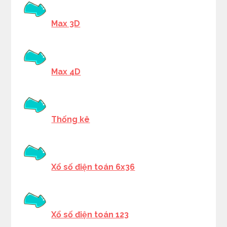
Max 3D
Max 4D
Thống kê
Xổ số điện toán 6x36
Xổ số điện toán 123