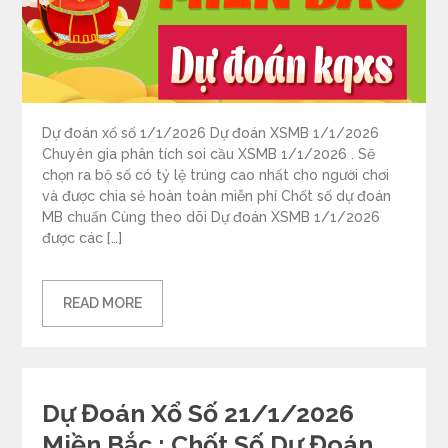
Dự đoán xổ số 1/1/2026 Dự đoán XSMB 1/1/2026
Chuyên gia phân tích soi cầu XSMB 1/1/2026 . Sẽ
chọn ra bộ số có tỷ lệ trúng cao nhất cho người chơi
và được chia sẻ hoàn toàn miễn phí Chốt số dự đoán
MB chuẩn Cùng theo dõi Dự đoán XSMB 1/1/2026
được các […]
READ MORE
Categories
Dự Đoán Xổ Số 21/1/2026
Miền Bắc : Chốt Số Dự Đoán