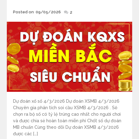
Posted
Posted on
09/05/2026
2
on
Dự đoán xổ số 4/3/2026 Dự đoán XSMB 4/3/2026
Chuyên gia phân tích soi cầu XSMB 4/3/2026 . Sẽ
chọn ra bộ số có tỷ lệ trúng cao nhất cho người chơi
và được chia sẻ hoàn toàn miễn phí Chốt số dự đoán
MB chuẩn Cùng theo dõi Dự đoán XSMB 4/3/2026
được các […]