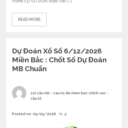
XSMB 13/12/2026 được các […]
READ MORE
Categories
Dự Đoán Xổ Số 6/12/2026
Miền Bắc : Chốt Số Dự Đoán
MB Chuẩn
Author
soi cầu mb - cau lo de mien bac chinh xac -
cầu lô
Posted
Posted on
09/05/2026
2
on