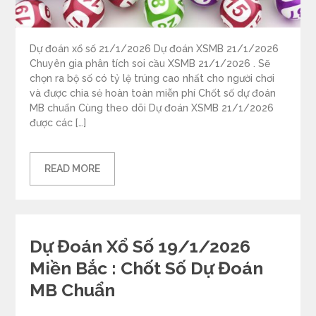
Dự đoán xổ số 21/1/2026 Dự đoán XSMB 21/1/2026
Chuyên gia phân tích soi cầu XSMB 21/1/2026 . Sẽ
chọn ra bộ số có tỷ lệ trúng cao nhất cho người chơi
và được chia sẻ hoàn toàn miễn phí Chốt số dự đoán
MB chuẩn Cùng theo dõi Dự đoán XSMB 21/1/2026
được các […]
READ MORE
Categories
Dự Đoán Xổ Số 19/1/2026
Miền Bắc : Chốt Số Dự Đoán
MB Chuẩn