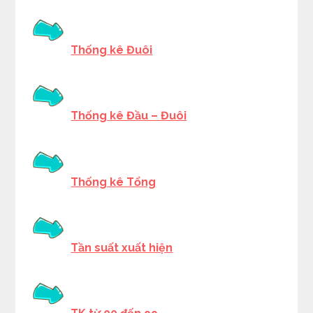
Thống kê Đuôi
Thống kê Đầu – Đuôi
Thống kê Tổng
Tần suất xuất hiện