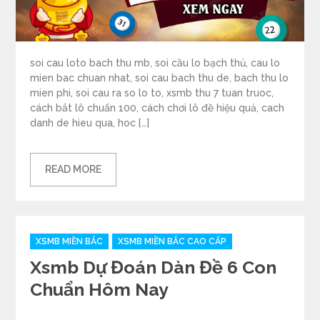
soi cau loto bach thu mb, soi cầu lo bạch thủ, cau lo
mien bac chuan nhat, soi cau bach thu de, bach thu lo
mien phi, soi cau ra so lo to, xsmb thu 7 tuan truoc,
cách bắt lô chuẩn 100, cách chơi lô đề hiệu quả, cach
danh de hieu qua, hoc […]
READ MORE
Categories
XSMB MIỀN BẮC
XSMB MIỀN BẮC CAO CẤP
Xsmb Dự Đoán Dàn Đề 6 Con
Chuẩn Hôm Nay