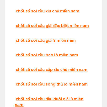
chốt số soi cầu xỉu chủ miền nam
chốt số soi cầu giải đặc biệt miền nam
chốt số soi cầu giải 8 miền nam
chốt số soi cầu bao lô miền nam
chốt số soi cầu cặp xỉu chủ miền nam
chốt số soi cầu song thủ lô miền nam
chốt số soi cầu đầu đuôi giải 8 miền
nam