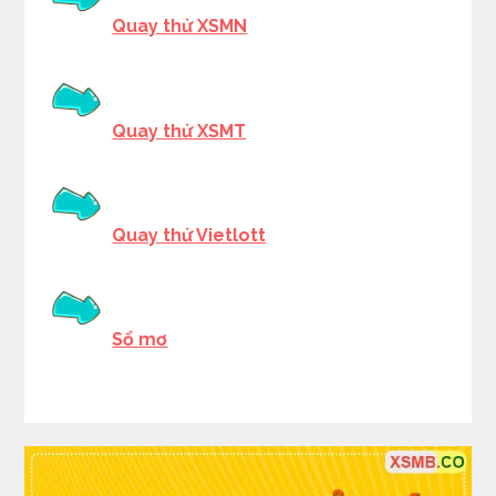
Quay thử XSMN
Quay thử XSMT
Quay thử Vietlott
Sổ mơ