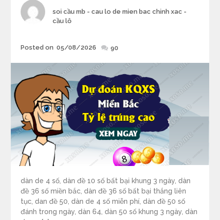
Author
soi cầu mb - cau lo de mien bac chinh xac -
cầu lô
Posted
Posted on
05/08/2026
90
on
dàn de 4 số, dàn đề 10 số bất bại khung 3 ngày, dàn
đề 36 số miền bắc, dàn đề 36 số bất bại thắng liên
tục, dan đề 50, dàn de 4 số miễn phí, dàn đề 50 số
đánh trong ngày, dàn 64, dàn 50 số khung 3 ngày, dàn