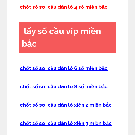
chốt số soi cầu dàn lô 4 số miền bắc
lấy số cầu víp miền
bắc
chốt số soi cầu dàn lô 6 số miền bắc
chốt số soi cầu dàn lô 8 số miền bắc
chốt số soi cầu dàn lô xiên 2 miền bắc
chốt số soi cầu dàn lô xiên 3 miền bắc