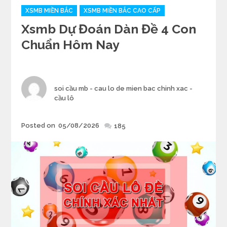
Categories
XSMB MIỀN BẮC
XSMB MIỀN BẮC CAO CẤP
Xsmb Dự Đoán Dàn Đề 4 Con
Chuẩn Hôm Nay
Author
soi cầu mb - cau lo de mien bac chinh xac -
cầu lô
Posted
Posted on
05/08/2026
185
on