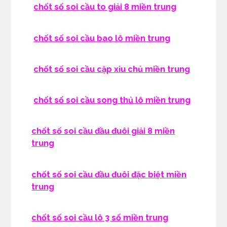
chốt số soi cầu to giải 8 miền trung
chốt số soi cầu bao lô miền trung
chốt số soi cầu cặp xỉu chủ miền trung
chốt số soi cầu song thủ lô miền trung
chốt số soi cầu đầu đuôi giải 8 miền
trung
chốt số soi cầu đầu đuôi đặc biệt miền
trung
chốt số soi cầu lô 3 số miền trung