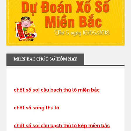
MIỀN BẮC CHỐT SỐ HÔM NAY
chốt số soi cầu bạch thủ lô miền bắc
chốt số song thủ lô
chốt số soi cầu bạch thủ lô kép miền bắc