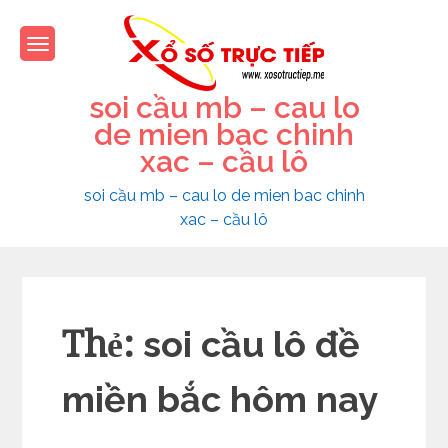
Skip
to
content
soi cầu mb – cau lo
de mien bac chinh
xac – cầu lô
soi cầu mb – cau lo de mien bac chinh
xac – cầu lô
Thẻ:
soi cầu lô đề
miền bắc hôm nay