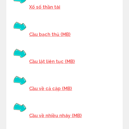
Xổ số thần tài
Cầu bạch thủ (MB)
Cầu lật liên tục (MB)
Cầu về cả cặp (MB)
Cầu về nhiều nháy (MB)