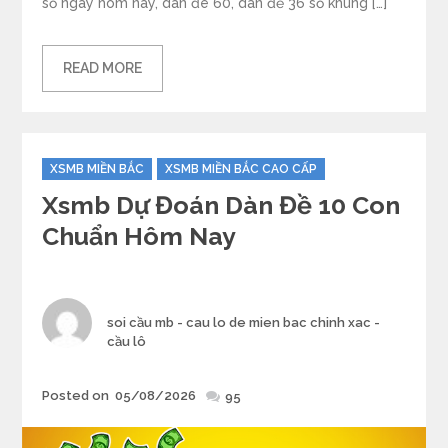
số ngày hôm nay, dan đe 60, dàn đề 36 số khung […]
READ MORE
Categories
XSMB MIỀN BẮC
XSMB MIỀN BẮC CAO CẤP
Xsmb Dự Đoán Dàn Đề 10 Con
Chuẩn Hôm Nay
Author
soi cầu mb - cau lo de mien bac chinh xac -
cầu lô
Posted
Posted on
05/08/2026
95
on