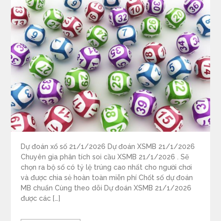
Dự đoán xổ số 21/1/2026 Dự đoán XSMB 21/1/2026
Chuyên gia phân tích soi cầu XSMB 21/1/2026 . Sẽ
chọn ra bộ số có tỷ lệ trúng cao nhất cho người chơi
và được chia sẻ hoàn toàn miễn phí Chốt số dự đoán
MB chuẩn Cùng theo dõi Dự đoán XSMB 21/1/2026
được các […]