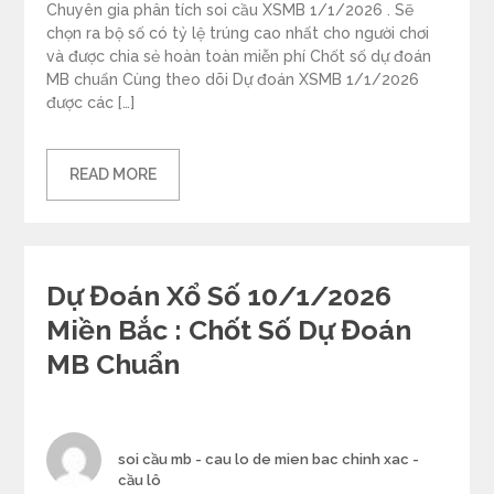
Chuyên gia phân tích soi cầu XSMB 1/1/2026 . Sẽ
chọn ra bộ số có tỷ lệ trúng cao nhất cho người chơi
và được chia sẻ hoàn toàn miễn phí Chốt số dự đoán
MB chuẩn Cùng theo dõi Dự đoán XSMB 1/1/2026
được các […]
READ MORE
Categories
Dự Đoán Xổ Số 10/1/2026
Miền Bắc : Chốt Số Dự Đoán
MB Chuẩn
Author
soi cầu mb - cau lo de mien bac chinh xac -
cầu lô