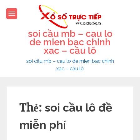
Skip
to
content
soi cầu mb – cau lo
de mien bac chinh
xac – cầu lô
soi cầu mb – cau lo de mien bac chinh
xac – cầu lô
Thẻ:
soi cầu lô đề
miễn phí