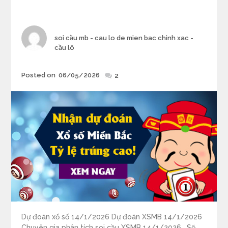
Author
soi cầu mb - cau lo de mien bac chinh xac -
cầu lô
Posted
Posted on
06/05/2026
2
on
Dự đoán xổ số 14/1/2026 Dự đoán XSMB 14/1/2026
Chuyên gia phân tích soi cầu XSMB 14/1/2026 . Sẽ