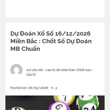
Categories
Dự Đoán Xổ Số 16/12/2026
Miền Bắc : Chốt Số Dự Đoán
MB Chuẩn
Author
soi cầu mb - cau lo de mien bac chinh xac -
cầu lô
Posted
Posted on
06/05/2026
2
on