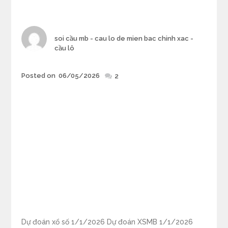
Author
soi cầu mb - cau lo de mien bac chinh xac -
cầu lô
Posted
Posted on
06/05/2026
2
on
Dự đoán xổ số 1/1/2026 Dự đoán XSMB 1/1/2026