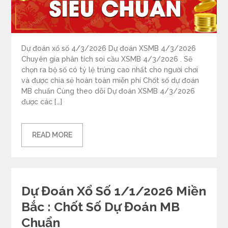
Dự đoán xổ số 4/3/2026 Dự đoán XSMB 4/3/2026
Chuyên gia phân tích soi cầu XSMB 4/3/2026 . Sẽ
chọn ra bộ số có tỷ lệ trúng cao nhất cho người chơi
và được chia sẻ hoàn toàn miễn phí Chốt số dự đoán
MB chuẩn Cùng theo dõi Dự đoán XSMB 4/3/2026
được các […]
READ MORE
Categories
Dự Đoán Xổ Số 1/1/2026 Miền
Bắc : Chốt Số Dự Đoán MB
Chuẩn