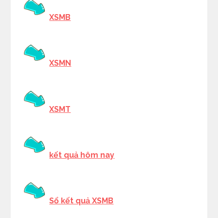
XSMB
XSMN
XSMT
kết quả hôm nay
Sổ kết quả XSMB