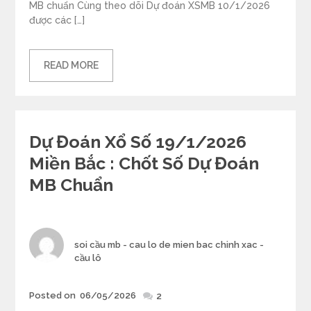
MB chuẩn Cùng theo dõi Dự đoán XSMB 10/1/2026
được các […]
READ MORE
Categories
Dự Đoán Xổ Số 19/1/2026
Miền Bắc : Chốt Số Dự Đoán
MB Chuẩn
Author
soi cầu mb - cau lo de mien bac chinh xac -
cầu lô
Posted
Posted on
06/05/2026
2
on