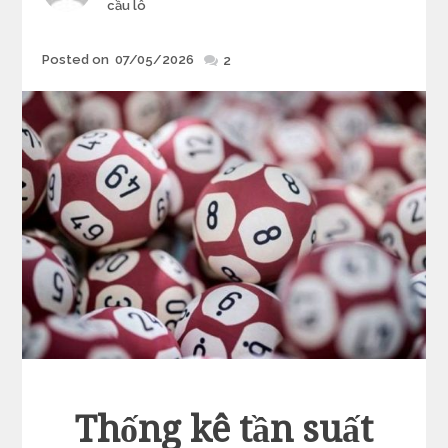
cầu lô
Posted
Posted on
07/05/2026
2
on
Thống kê tần suất