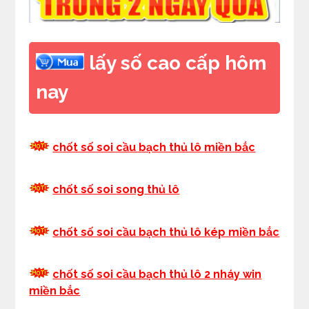
lấy số cao cấp hôm
nay
chốt số soi cầu bạch thủ lô miền bắc
chốt số soi
song
thủ lô
chốt số soi cầu bạch thủ lô kép miền bắc
chốt số soi cầu bạch thủ lô 2 nháy win
miền bắc