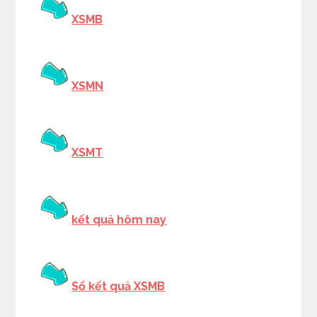
XSMB
XSMN
XSMT
kết quả hôm nay
Sổ kết quả XSMB