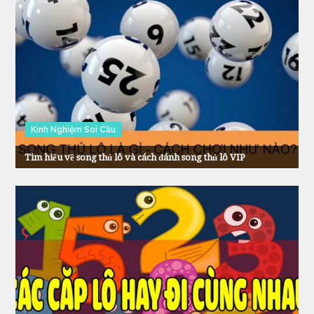
Kinh Nghiệm Soi Cầu
Tìm hiểu về song thủ lô và cách đánh song thủ lô VIP