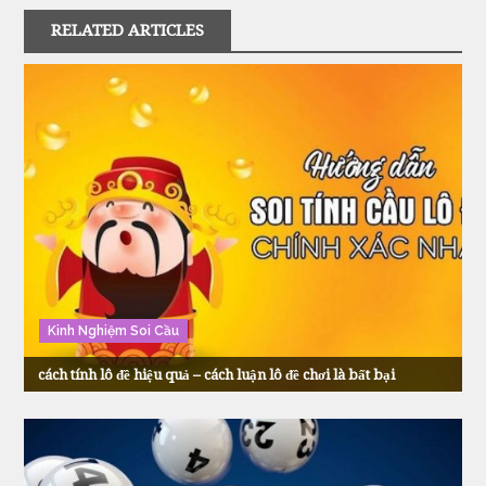
RELATED ARTICLES
Kinh Nghiệm Soi Cầu
cách tính lô đề hiệu quả – cách luận lô đề chơi là bất bại