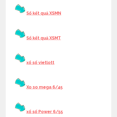
Sổ kết quả XSMN
Sổ kết quả XSMT
xổ số vietlott
Xo so mega 6/45
xổ số Power 6/55