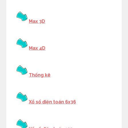
Max 3D
Max 4D
Thống kê
Xổ số điện toán 6x36