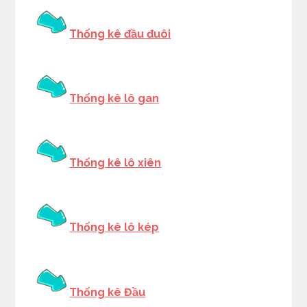
Thống kê đầu đuôi
Thống kê lô gan
Thống kê lô xiên
Thống kê lô kép
Thống kê Đầu