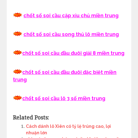
chốt số soi cầu cặp xỉu chủ miền trung
chốt số soi cầu song thủ lô miền trung
chốt số soi cầu đầu đuôi giải 8 miền trung
chốt số soi cầu đầu đuôi đặc biệt miền
trung
chốt số soi cầu lô 3 số miền trung
Related Posts:
Cách đánh lô Xiên có tỷ lệ trúng cao, lợi
nhuận lớn