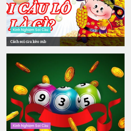
Kinh Nghiệm Soi Cầu
Cách soi cầu kèo mb
Kinh Nghiệm Soi Cầu