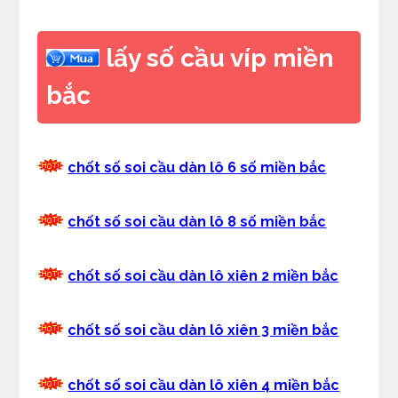
lấy số cầu víp miền
bắc
chốt số soi cầu dàn lô 6 số miền bắc
chốt số soi cầu dàn lô 8 số miền bắc
chốt số soi cầu dàn lô xiên 2 miền bắc
chốt số soi cầu dàn lô xiên 3 miền bắc
chốt số soi cầu dàn lô xiên 4 miền bắc