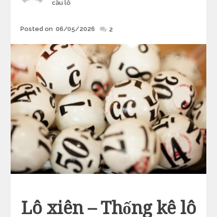
cầu lô
Posted
Posted on
06/05/2026
2
on
Lô xiên – Thống kê lô