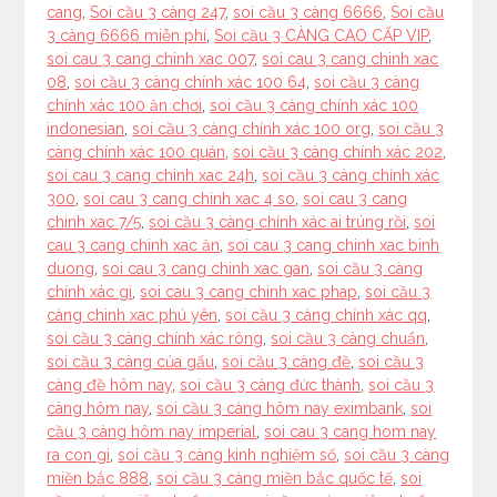
cang
,
Soi cầu 3 càng 247
,
soi cầu 3 càng 6666
,
Soi cầu
3 càng 6666 miễn phí
,
Soi cầu 3 CÀNG CAO CẤP VIP
,
soi cau 3 cang chinh xac 007
,
soi cau 3 cang chinh xac
08
,
soi cầu 3 càng chính xác 100 64
,
soi cầu 3 càng
chính xác 100 ăn chơi
,
soi cầu 3 càng chính xác 100
indonesian
,
soi cầu 3 càng chính xác 100 org
,
soi cầu 3
càng chính xác 100 quán
,
soi cầu 3 càng chính xác 202
,
soi cau 3 cang chinh xac 24h
,
soi cầu 3 càng chính xác
300
,
soi cau 3 cang chinh xac 4 so
,
soi cau 3 cang
chinh xac 7/5
,
soi cầu 3 càng chính xác ai trúng rồi
,
soi
cau 3 cang chinh xac ăn
,
soi cau 3 cang chinh xac binh
duong
,
soi cau 3 cang chinh xac gan
,
soi cầu 3 càng
chính xác gì
,
soi cau 3 cang chinh xac phap
,
soi cầu 3
càng chinh xac phú yên
,
soi cầu 3 càng chính xác qq
,
soi cầu 3 càng chính xác rông
,
soi cầu 3 càng chuẩn
,
soi cầu 3 càng của gấu
,
soi cầu 3 càng đề
,
soi cầu 3
càng đề hôm nay
,
soi cầu 3 càng đức thành
,
soi cầu 3
càng hôm nay
,
soi cầu 3 càng hôm nay eximbank
,
soi
cầu 3 càng hôm nay imperial
,
soi cau 3 cang hom nay
ra con gi
,
soi cầu 3 càng kinh nghiệm số
,
soi cầu 3 càng
miền bắc 888
,
soi cầu 3 càng miền bắc quốc tế
,
soi