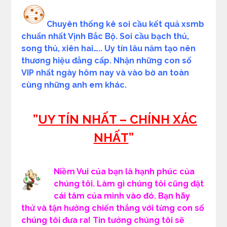
Chuyên thống kê soi cầu kết quả xsmb
chuẩn nhất Vịnh Bắc Bộ. Soi cầu bạch thủ,
song thủ, xiên hai….. Uy tín lâu năm tạo nên
thương hiệu đẳng cấp. Nhận những con số
VIP nhất ngày hôm nay và vào bờ an toàn
cùng những anh em khác.
”
UY TÍN NHẤT – CHÍNH XÁC
NHẤT
”
Niềm Vui của bạn là hạnh phúc của
chúng tôi. Làm gì chúng tôi cũng đặt
cái tâm của mình vào đó. Bạn hãy
thử và tận hưởng chiến thắng với từng con số
chúng tôi đưa ra! Tin tưởng chúng tôi sẽ