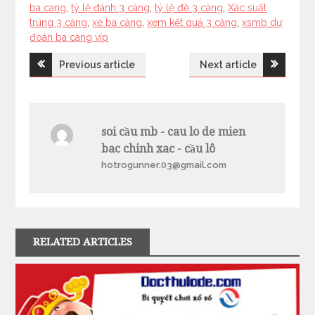
ba cang
,
tỷ lệ đánh 3 càng
,
tỷ lệ đề 3 càng
,
Xác suất
trúng 3 càng
,
xe ba càng
,
xem kết quả 3 càng
,
xsmb dự
đoán ba càng víp
Điều
Previous article
Next article
hướng
bài
soi cầu mb - cau lo de mien
bac chinh xac - cầu lô
viết
hotrogunner.03@gmail.com
RELATED ARTICLES