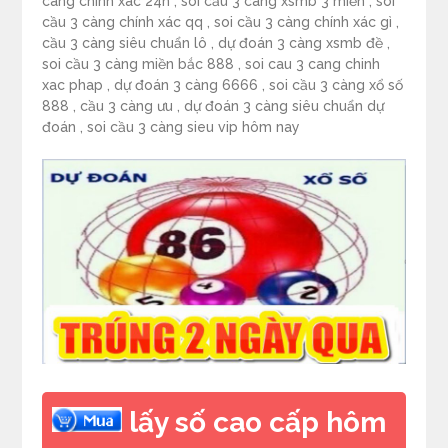
cang chinh xac 24h , soi cầu 3 càng xsmb 3 miền , soi
cầu 3 càng chính xác qq , soi cầu 3 càng chính xác gì ,
cầu 3 càng siêu chuẩn lô , dự đoán 3 càng xsmb đề ,
soi cầu 3 càng miền bắc 888 , soi cau 3 cang chinh
xac phap , dự đoán 3 càng 6666 , soi cầu 3 càng xổ số
888 , cầu 3 càng ưu , dự đoán 3 càng siêu chuẩn dự
đoán , soi cầu 3 càng sieu vip hôm nay
lấy số cao cấp hôm