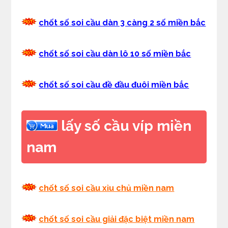
chốt số soi cầu dàn 3 càng 2 số miền bắc
chốt số soi cầu dàn lô 10 số miền bắc
chốt số soi cầu đề đầu đuôi miền bắc
lấy số cầu víp miền
nam
chốt số soi cầu xỉu chủ miền nam
chốt số soi cầu giải đặc biệt miền nam