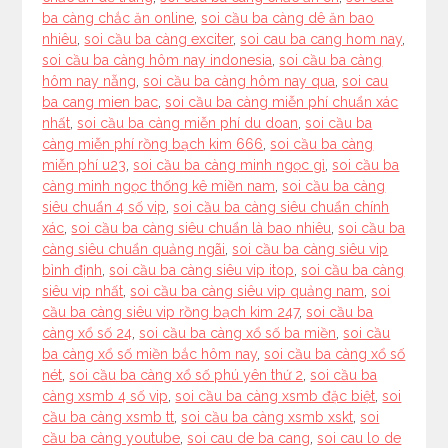
ba càng chắc ăn online
,
soi cầu ba càng dê ăn bao
nhiêu
,
soi cầu ba càng exciter
,
soi cau ba cang hom nay
,
soi cầu ba càng hôm nay indonesia
,
soi cầu ba càng
hôm nay nẵng
,
soi cầu ba càng hôm nay qua
,
soi cau
ba cang mien bac
,
soi cầu ba càng miễn phí chuẩn xác
nhất
,
soi cầu ba càng miễn phí du doan
,
soi cầu ba
càng miễn phí rồng bạch kim 666
,
soi cầu ba càng
miễn phí u23
,
soi cầu ba càng minh ngọc gì
,
soi cầu ba
càng minh ngọc thống kê miền nam
,
soi cầu ba càng
siêu chuẩn 4 số vip
,
soi cầu ba càng siêu chuẩn chính
xác
,
soi cầu ba càng siêu chuẩn là bao nhiêu
,
soi cầu ba
càng siêu chuẩn quảng ngãi
,
soi cầu ba càng siêu vip
bình định
,
soi cầu ba càng siêu vip itop
,
soi cầu ba càng
siêu vip nhất
,
soi cầu ba càng siêu vip quảng nam
,
soi
cầu ba càng siêu vip rồng bạch kim 247
,
soi cầu ba
càng xổ số 24
,
soi cầu ba càng xổ số ba miền
,
soi cầu
ba càng xổ số miền bắc hôm nay
,
soi cầu ba càng xổ số
nét
,
soi cầu ba càng xổ số phú yên thứ 2
,
soi cầu ba
càng xsmb 4 số vip
,
soi cầu ba càng xsmb đặc biệt
,
soi
cầu ba càng xsmb tt
,
soi cầu ba càng xsmb xskt
,
soi
cầu ba càng youtube
,
soi cau de ba cang
,
soi cau lo de