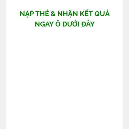
NẠP THẺ & NHẬN KẾT QUẢ
NGAY Ô DƯỚI ĐÂY