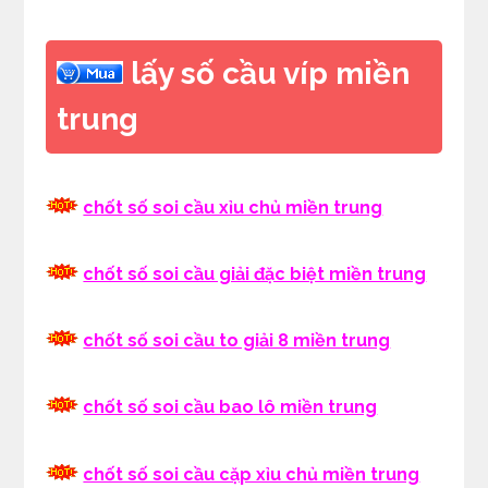
lấy số cầu víp miền
trung
chốt số soi cầu xỉu chủ miền trung
chốt số soi cầu giải đặc biệt miền trung
chốt số soi cầu to giải 8 miền trung
chốt số soi cầu bao lô miền trung
chốt số soi cầu cặp xỉu chủ miền trung