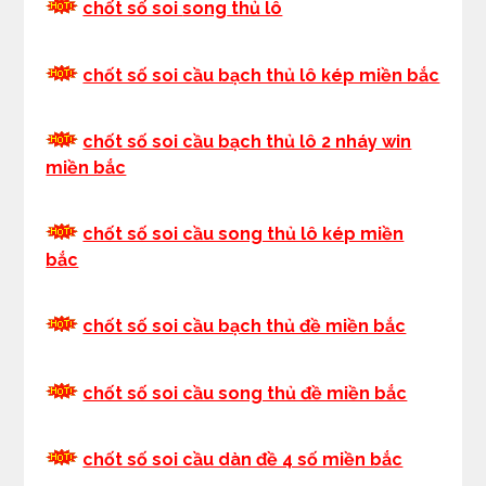
chốt số soi
song
thủ lô
chốt số soi cầu bạch thủ lô kép miền bắc
chốt số soi cầu bạch thủ lô 2 nháy win
miền bắc
chốt số soi cầu song thủ lô kép miền
bắc
chốt số soi cầu bạch thủ đề miền bắc
chốt số soi cầu song thủ đề miền bắc
chốt số soi cầu dàn đề 4 số miền bắc