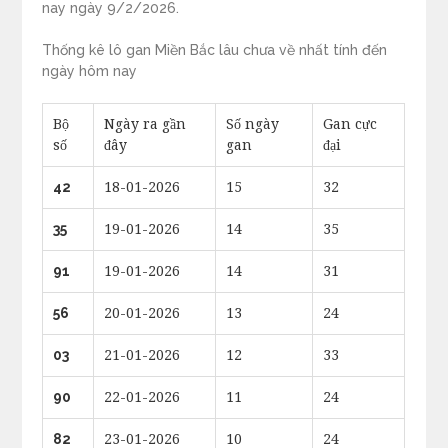
nay ngày 9/2/2026.
Thống kê lô gan Miền Bắc lâu chưa về nhất tính đến
ngày hôm nay
Bộ
Ngày ra gần
Số ngày
Gan cực
số
đây
gan
đại
42
18-01-2026
15
32
35
19-01-2026
14
35
91
19-01-2026
14
31
56
20-01-2026
13
24
03
21-01-2026
12
33
90
22-01-2026
11
24
82
23-01-2026
10
24