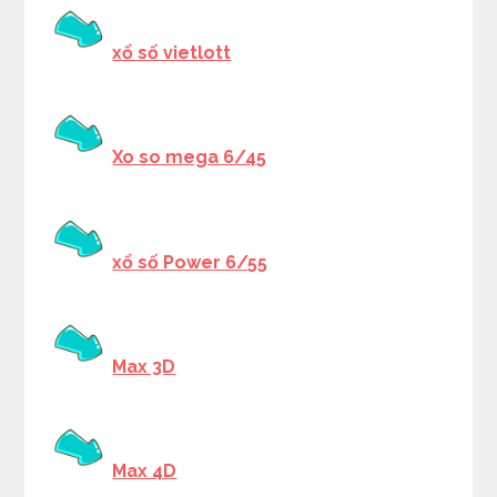
xổ số vietlott
Xo so mega 6/45
xổ số Power 6/55
Max 3D
Max 4D