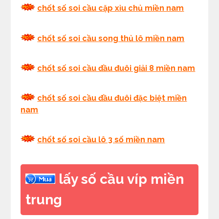
chốt số soi cầu cặp xỉu chủ miền nam
chốt số soi cầu song thủ lô miền nam
chốt số soi cầu đầu đuôi giải 8 miền nam
chốt số soi cầu đầu đuôi đặc biệt miền
nam
chốt số soi cầu lô 3 số miền nam
lấy số cầu víp miền
trung