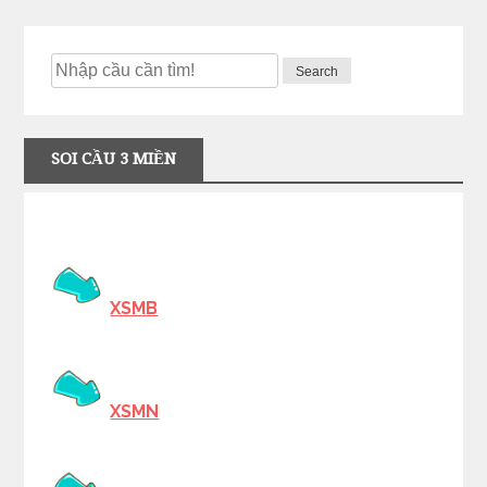
Search
SOI CẦU 3 MIỀN
XSMB
XSMN