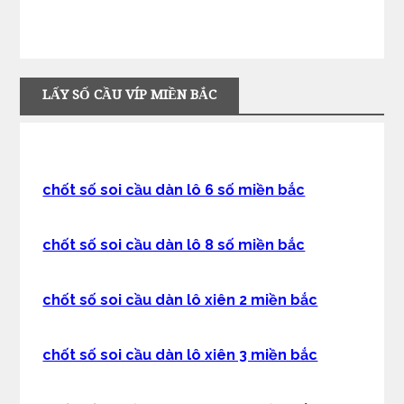
LẤY SỐ CẦU VÍP MIỀN BẮC
chốt số soi cầu dàn lô 6 số miền bắc
chốt số soi cầu dàn lô 8 số miền bắc
chốt số soi cầu dàn lô xiên 2 miền bắc
chốt số soi cầu dàn lô xiên 3 miền bắc