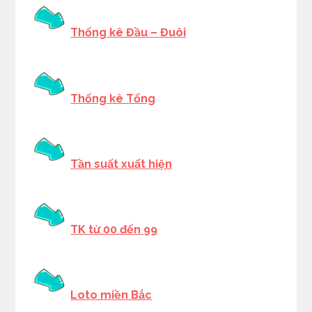
Thống kê Đầu – Đuôi
Thống kê Tổng
Tần suất xuất hiện
TK từ 00 đến 99
Loto miền Bắc