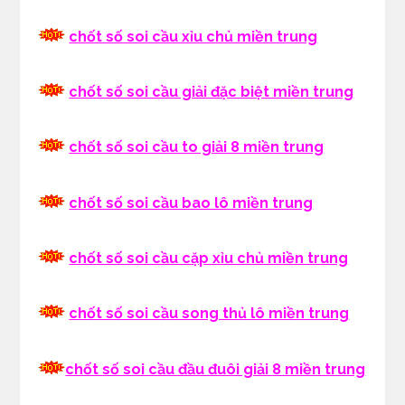
chốt số soi cầu xỉu chủ miền trung
chốt số soi cầu giải đặc biệt miền trung
chốt số soi cầu to giải 8 miền trung
chốt số soi cầu bao lô miền trung
chốt số soi cầu cặp xỉu chủ miền trung
chốt số soi cầu song thủ lô miền trung
chốt số soi cầu đầu đuôi giải 8 miền trung