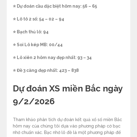
⭐ Dự đoán cầu đặc biệt hôm nay:
56 – 65
⭐ Lô tô 2 số: 54 – 02 – 94
⭐ Bạch thủ lô: 94
⭐ Soi Lô kép MB: 00/44
⭐ Lô xiên 2 hôm nay đẹp nhất: 93 – 34
⭐ Đề 3 càng đẹp nhất:
423 – 838
Dự đoán XS miền Bắc ngày
9/2/2026
Tham khảo phân tích dự đoán kết quả xổ số miền Bắc
hôm nay của chúng tôi dựa vào phương pháp cờ bạc
nhớ chuẩn xác. Bạc nhớ lô đề là một phương pháp để